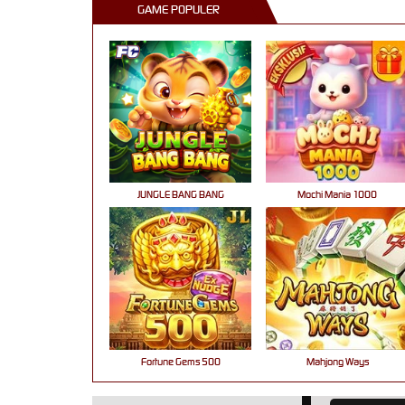
GAME POPULER
JUNGLE BANG BANG
Mochi Mania 1000
Fortune Gems 500
Mahjong Ways