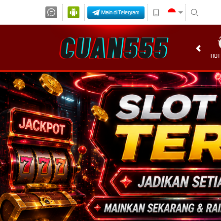
Main di Telegram
HOT