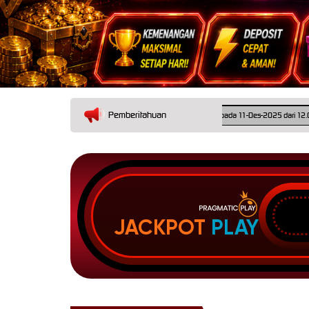
Pemberitahuan
Pemeliharaan Terjadwal: Opus pada 11-Des-2025 dari 12.00.00 samp
JACKPOT
PLAY