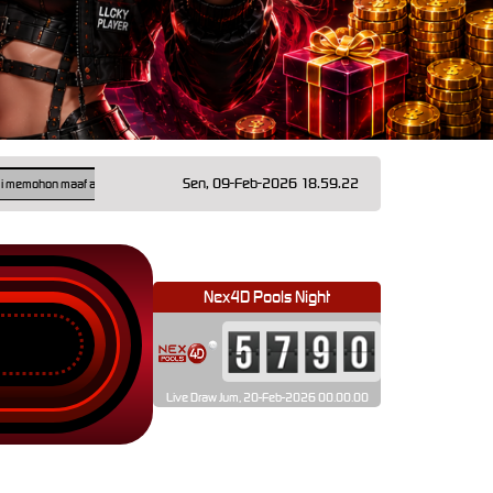
Sen, 09-Feb-2026 18.59.22
n maaf atas ketidaknyamanan yang mungkin ditimbulkan.
Pemeliharaan Terjadwal: Fairbet p
Nex4D Pools Night
Live Draw Jum, 20-Feb-2026 00.00.00