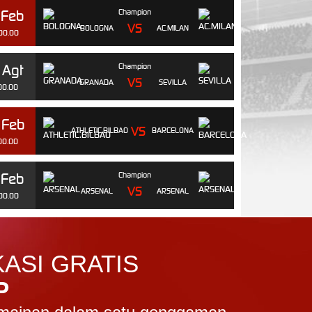
 Feb
Champion
VS
BOLOGNA
AC.MILAN
00.00
 Agt
Champion
VS
GRANADA
SEVILLA
00.00
 Feb
VS
ATHLETIC.BILBAO
BARCELONA
00.00
 Feb
Champion
VS
ARSENAL
ARSENAL
00.00
ASI GRATIS
P